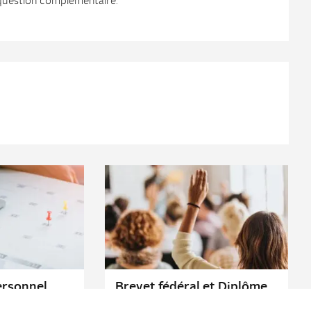
 question complémentaire.
rsonnel,
Brevet fédéral et Diplôme
fédéral – séance