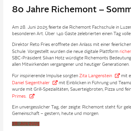
80 Jahre Richemont – Somm
Am 28. Juni 2025 feierte die Richemont Fachschule in Luze
besonderen Art. Über 140 Gäste zelebrierten einen Tag voll
Direktor Reto Fries eröffnete den Anlass mit einer feierlic
Schule. Vorgestellt wurden die neue digitale Plattform
riche
SBC-Präsident Silvan Hotz würdigte Richemonts Bedeutung
allen Mitwirkenden vergangener und heutiger Generationen.
Für inspirierende Impulse sorgten
Zita Langenstein
mit e
Daniel Siegenthaler
mit Einblicken in Führung und Teamar
wurde mit Grill-Spezialitäten, Sauerteigbroten, Pizza und f
Primes.
Ein unvergesslicher Tag, der zeigte: Richemont steht für ge
Gemeinschaft – gestern, heute und morgen.
28. Juni 2025