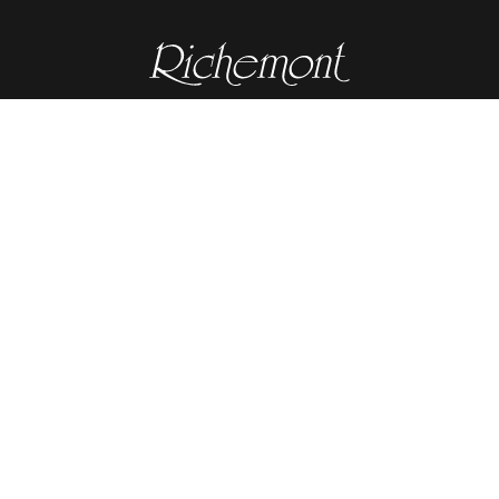
nehmen
Quick Links
 wir
Bildung digital – richemontplu
tbild
Support
Verhaltensregeln
ifizierung
Kurse buchen
Quality Management
Bücher bestellen
werk
Richemont Restaurant & Hotel
 und Weiterbildungsangebot
Reglemente
lagsangebote
Subventionsübersicht