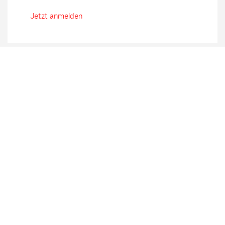
Jetzt anmelden
Diplomlehrgang Confiserie
Montag, 01.02.2027 bis
Donnerstag, 22.04.2027
Details