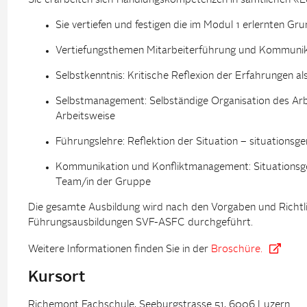
Sie erarbeiten sich Handlungskompetenzen in sämtlichen «L
Sie vertiefen und festigen die im Modul 1 erlernten Gr
Vertiefungsthemen Mitarbeiterführung und Kommunik
Selbstkenntnis: Kritische Reflexion der Erfahrungen 
Selbstmanagement: Selbständige Organisation des Arbei
Arbeitsweise
Führungslehre: Reflektion der Situation – situation
Kommunikation und Konfliktmanagement: Situationsg
Team/in der Gruppe
Die gesamte Ausbildung wird nach den Vorgaben und Richtli
Führungsausbildungen SVF-ASFC durchgeführt.
Weitere Informationen finden Sie in der
Broschüre.
Kursort
Richemont Fachschule, Seeburgstrasse 51, 6006 Luzern