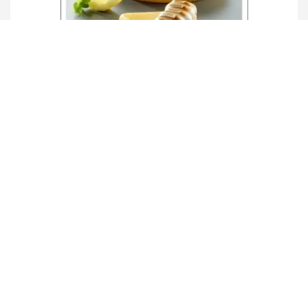
Le produit idéal – pâtisserie 2
Details
UNSER NETZWERK