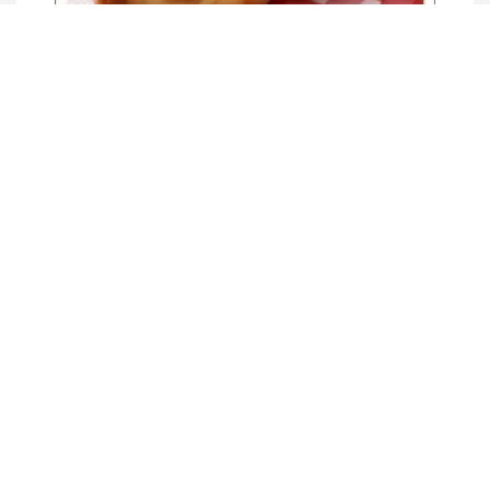
Zopfgebäcke
Details
UNSER NETZWERK
Partnerschaften