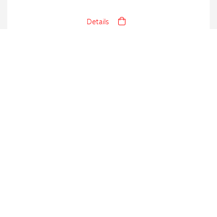
Details
Feinbäckerei / Boulangerie fine