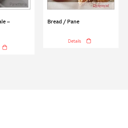
ale –
Bread / Pane
Details