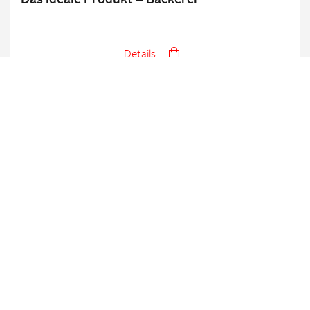
Das ideale Produkt – Bäckerei
Details
Feinbäckerei / Panetteria fine