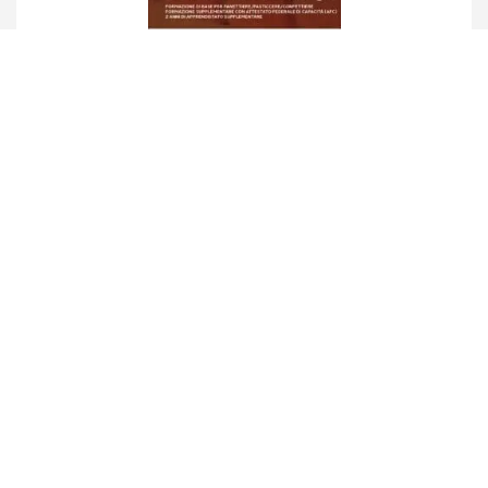
Set di materiale didattico 3.2 LIGHT
(Indirizzo professionale pasticceria-
confetteria) apprendistato supplementare
Details
UNSER NETZWERK