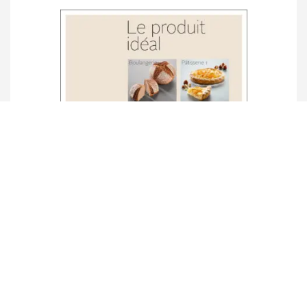
Licence e-book «Le produit idéal»
boulangerie / pâtisserie 1 & 2 / confiserie
Details