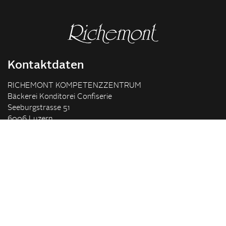
Kontaktdaten
RICHEMONT KOMPETENZZENTRUM
Bäckerei Konditorei Confiserie
Seeburgstrasse 51
6006 Luzern
+41 41 375 85 85
info(at)richemont.swiss
Öffnungszeiten
Mo-Do
07.30–11.45, 13.00–17.00
Fr
07.30–11.45, 13.00–16.00
Unternehmen