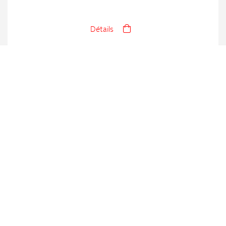
Détails
NOTRE RÉSEAU
Partenariats