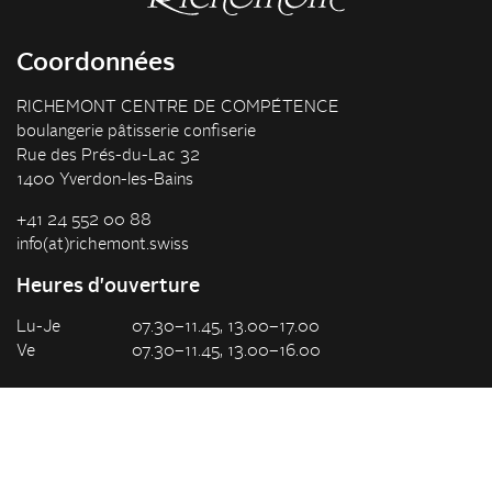
Coordonnées
RICHEMONT CENTRE DE COMPÉTENCE
boulangerie pâtisserie confiserie
Rue des Prés-du-Lac 32
1400 Yverdon-les-Bains
+41 24 552 00 88
info(at)richemont.swiss
Heures d'ouverture
Lu-Je
07.30–11.45, 13.00–17.00
Ve
07.30–11.45, 13.00–16.00
Entreprise
À propos de nous
Vision & Concept