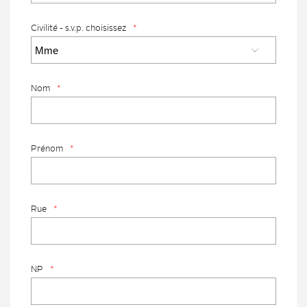
Civilité - s.v.p. choisissez
*
Nom
*
Prénom
*
Rue
*
NP
*