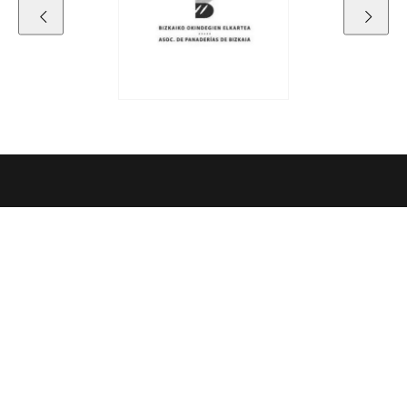
Datos de contacto
CENTRO DE EXCELENCIA RICHEMONT
panadería pastelería confitería
Seeburgstrasse 51
6006 Lucerna